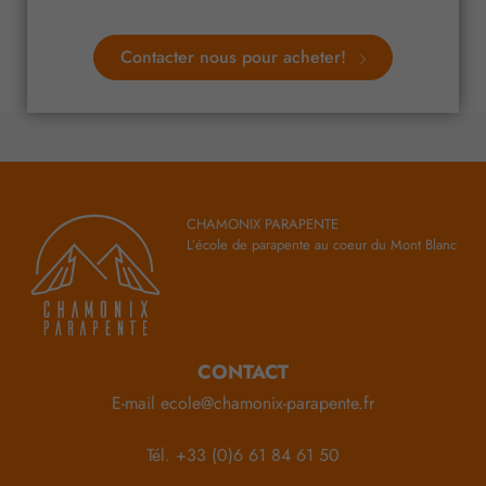
Contacter nous pour acheter!
CHAMONIX PARAPENTE
L’école de parapente au coeur du Mont Blanc
CONTACT
E-mail
ecole@chamonix-parapente.fr
Tél.
+33 (0)6 61 84 61 50