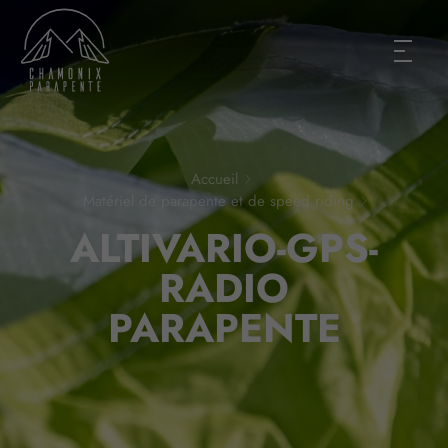
Accueil
Matériel de parapente et de speed riding
ALTIVARIO-GPS-
RADIO
PARAPENTE