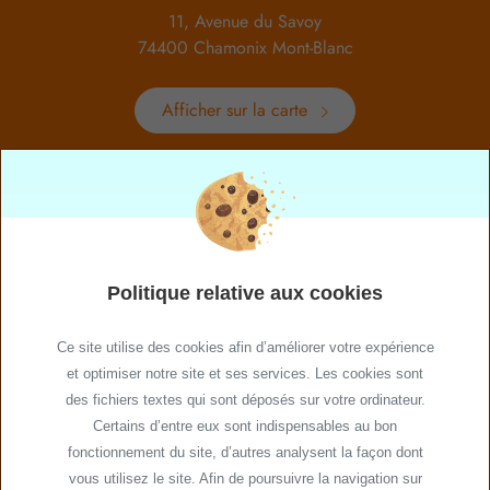
11, Avenue du Savoy
74400 Chamonix Mont-Blanc
Afficher sur la carte
HORAIRES
Du lundi au dimanche
de 8h à 19hrs
NOS RÉSEAUX
Politique relative aux cookies
Ce site utilise des cookies afin d’améliorer votre expérience
et optimiser notre site et ses services. Les cookies sont
Plan de site
des fichiers textes qui sont déposés sur votre ordinateur.
Certains d’entre eux sont indispensables au bon
Mentions légales
fonctionnement du site, d’autres analysent la façon dont
Politique relative aux cookies
vous utilisez le site. Afin de poursuivre la navigation sur