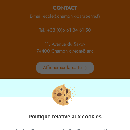
CONTACT
E-mail
ecole@chamonix-parapente.fr
Tél.
+33 (0)6 61 84 61 50
11, Avenue du Savoy
74400 Chamonix Mont-Blanc
Afficher sur la carte
HORAIRES
Du lundi au dimanche
de 8h à 19hrs
NOS RÉSEAUX
Politique relative aux cookies