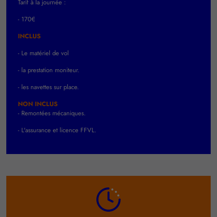
Tarif à la journée :
- 170€
INCLUS
- Le matériel de vol
- la prestation moniteur.
- les navettes sur place.
NON INCLUS
- Remontées mécaniques.
- L'assurance et licence FFVL.