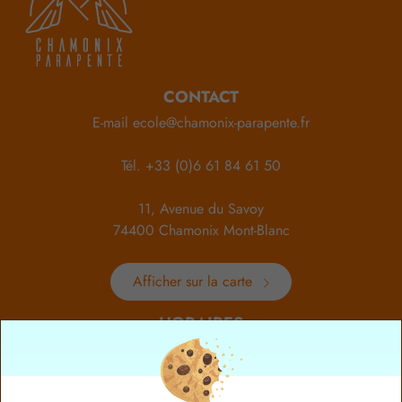
CONTACT
E-mail
ecole@chamonix-parapente.fr
Tél.
+33 (0)6 61 84 61 50
11, Avenue du Savoy
74400 Chamonix Mont-Blanc
Afficher sur la carte
HORAIRES
Du lundi au dimanche
de 8h à 19hrs