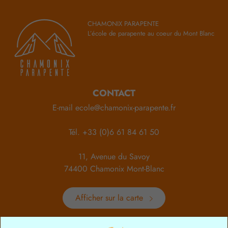
CHAMONIX PARAPENTE
L’école de parapente au coeur du Mont Blanc
CONTACT
E-mail
ecole@chamonix-parapente.fr
Tél.
+33 (0)6 61 84 61 50
11, Avenue du Savoy
74400 Chamonix Mont-Blanc
Afficher sur la carte
HORAIRES