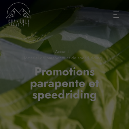
Accueil
Matériel de parapente et de speed riding
Promotions
parapente et
speedriding