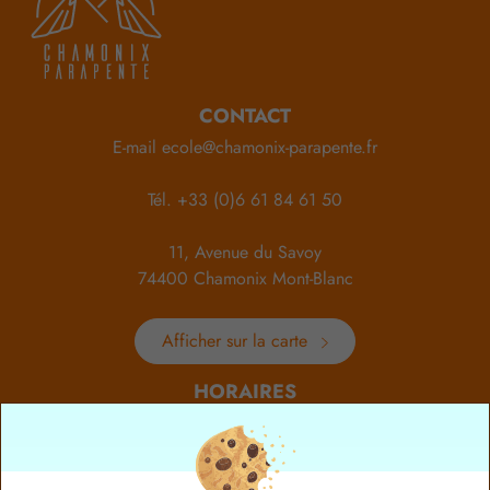
CONTACT
E-mail
ecole@chamonix-parapente.fr
Tél.
+33 (0)6 61 84 61 50
11, Avenue du Savoy
74400 Chamonix Mont-Blanc
Afficher sur la carte
HORAIRES
Du lundi au dimanche
de 8h à 19hrs