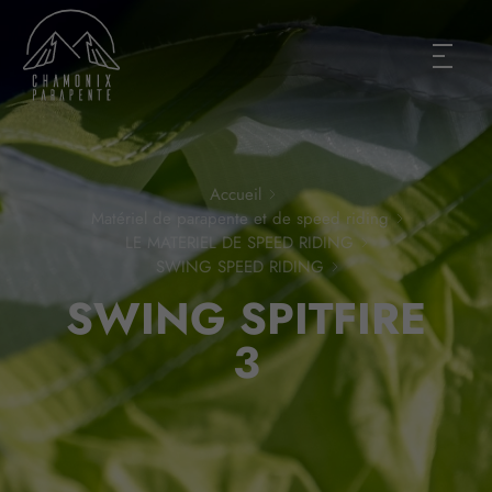
Accueil
Matériel de parapente et de speed riding
LE MATERIEL DE SPEED RIDING
SWING SPEED RIDING
SWING SPITFIRE
3