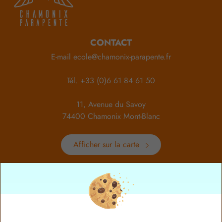
CONTACT
E-mail
ecole@chamonix-parapente.fr
Tél.
+33 (0)6 61 84 61 50
11, Avenue du Savoy
74400 Chamonix Mont-Blanc
Afficher sur la carte
HORAIRES
Du lundi au dimanche
de 8h à 19hrs
NOS RÉSEAUX