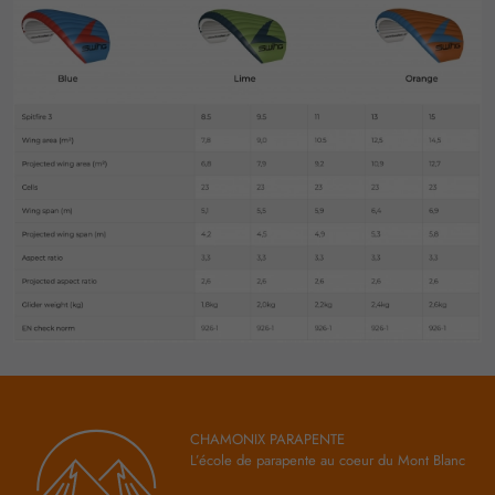
CHAMONIX PARAPENTE
L’école de parapente au coeur du Mont Blanc