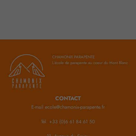
CHAMONIX PARAPENTE
L’école de parapente au coeur du Mont Blanc
CONTACT
E-mail
ecole@chamonix-parapente.fr
Tél.
+33 (0)6 61 84 61 50