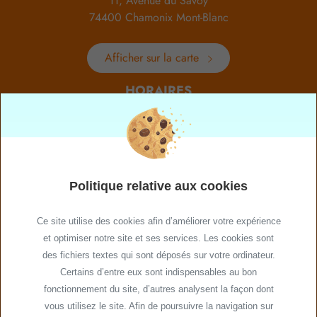
11, Avenue du Savoy
74400 Chamonix Mont-Blanc
Afficher sur la carte
HORAIRES
Du lundi au dimanche
de 8h à 19hrs
NOS RÉSEAUX
Politique relative aux cookies
Ce site utilise des cookies afin d’améliorer votre expérience
et optimiser notre site et ses services. Les cookies sont
Plan de site
des fichiers textes qui sont déposés sur votre ordinateur.
Mentions légales
Certains d’entre eux sont indispensables au bon
Politique relative aux cookies
fonctionnement du site, d’autres analysent la façon dont
vous utilisez le site. Afin de poursuivre la navigation sur
Conditions générales de vente