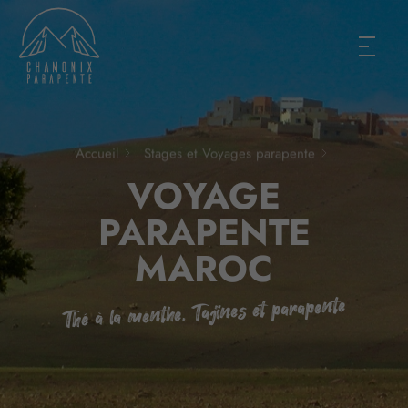
Accueil
Stages et Voyages parapente
VOYAGE
PARAPENTE
MAROC
Thé à la menthe, Tajines et parapente